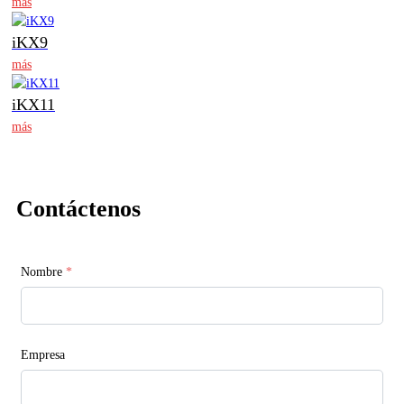
más
iKX9
más
iKX11
más
Contáctenos
Nombre
*
Empresa