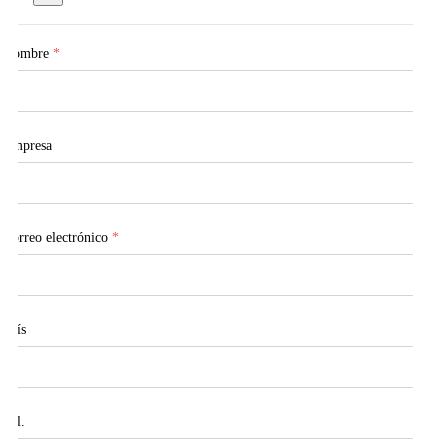
Nombre
*
Empresa
Correo electrónico
*
País
Tel.