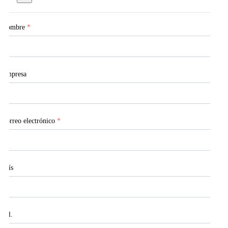
Nombre
*
Empresa
Correo electrónico
*
País
Tel.