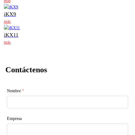
más
iKX9
más
iKX11
más
Contáctenos
Nombre
*
Empresa